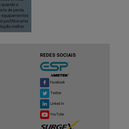
u quando o
sto de perda
e equipamentos
o justifica uma
olução melhor
REDES SOCIAIS
Facebook
Twitter
Linked In
YouTube