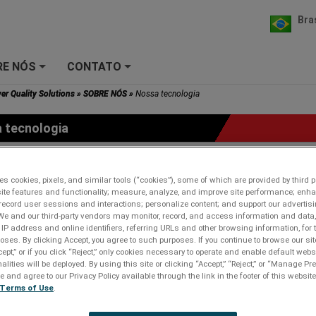
Bras
RE NÓS
CONTATO
+
+
r Quality Solutions
»
SOBRE NÓS
»
Nossa tecnologia
 tecnologia
es cookies, pixels, and similar tools (“cookies”), some of which are provided by third pa
P
ite features and functionality; measure, analyze, and improve site performance; enh
record user sessions and interactions; personalize content; and support our advertis
We and our third-party vendors may monitor, record, and access information and data,
 IP address and online identifiers, referring URLs and other browsing information, for
oses. By clicking Accept, you agree to such purposes. If you continue to browse our sit
cept,” or if you click “Reject,” only cookies necessary to operate and enable default webs
alities will be deployed. By using this site or clicking “Accept,” “Reject,” or “Manage P
Tecnologia
Tecnologia de
and agree to our Privacy Policy available through the link in the footer of this website
de múltiplos estágios
eliminação de surtos
Terms of Use
.
Proteção em múltiplos
Tecnologia patenteada
Va