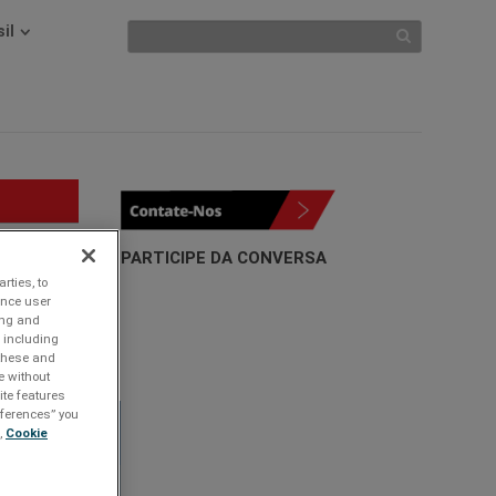
il
PARTICIPE DA CONVERSA
rties, to
ROTETORES
ance user
CONTRA
ing and
 including
SURTO
 these and
PADRÃO
e without
ite features
references” you
Tecnologia
,
Cookie
ristor de Óxido