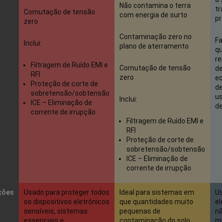
Não contamina o terra
tr
Comutação de tensão
com energia de surto
pr
zero
Contaminação zero no
Fa
Inclui:
plano de aterramento
q
re
Filtragem de Ruído EMI e
Comutação de tensão
d
RFI
zero
e
Proteção de corte de
d
sobretensão/sobtensão
u
Inclui:
ICE – Eliminação de
d
corrente de irrupção
Filtragem de Ruído EMI e
RFI
Proteção de corte de
sobretensão/sobtensão
ICE – Eliminação de
corrente de irrupção
ções
Usado para proteger todos
Ideal para sistemas em
U
os dispositivos eletrônicos
que quantidades muito
el
sensíveis, sistemas
pequenas de
n
essenciais e
contaminação do solo
mi