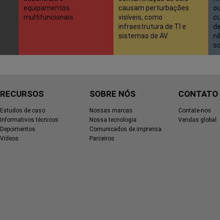
equipamentos
causam perturbações
o
multifuncionais
visíveis, como
cu
infraestrutura de TI e
d
sistemas de AV
nã
s
RECURSOS
SOBRE NÓS
CONTATO
Estudos de caso
Nossas marcas
Contate-nos
Informativos técnicos
Nossa tecnologia
Vendas global
Depoimentos
Comunicados de imprensa
Vídeos
Parceiros