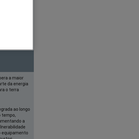
etálico
MOV)
cnologia de
tágio único
bera a maior
rte da energia
ra o terra
grada ao longo
o tempo,
umentando a
lnerabilidade
o equipamento
surtos