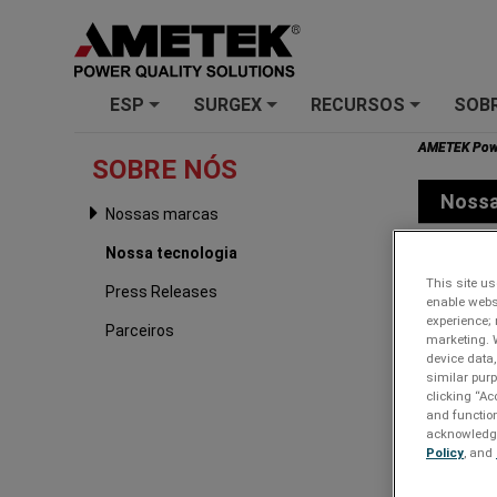
ESP
SURGEX
RECURSOS
SOB
+
+
+
AMETEK Powe
SOBRE NÓS
Nossa
Nossas marcas
Nossa tecnologia
This site us
Press Releases
enable webs
experience; 
Parceiros
marketing. 
device data,
similar purp
clicking “Ac
and function
acknowledge 
Policy
, and
MOV