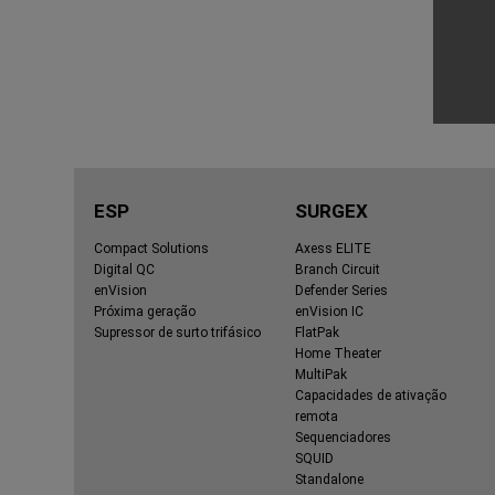
ESP
SURGEX
Compact Solutions
Axess ELITE
Digital QC
Branch Circuit
enVision
Defender Series
Próxima geração
enVision IC
Supressor de surto trifásico
FlatPak
Home Theater
MultiPak
Capacidades de ativação
remota
Sequenciadores
SQUID
Standalone