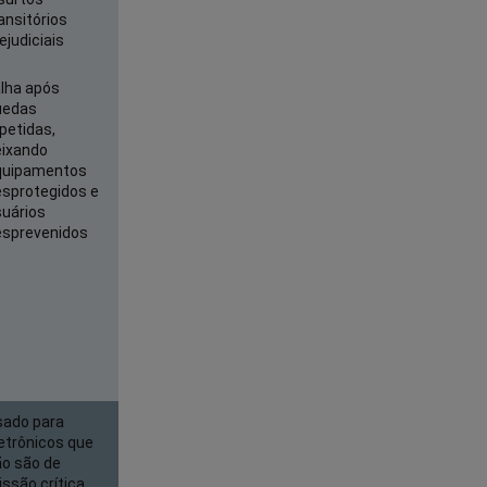
ansitórios
ejudiciais
lha após
uedas
petidas,
eixando
quipamentos
esprotegidos e
suários
esprevenidos
sado para
etrônicos que
ão são de
ssão crítica,