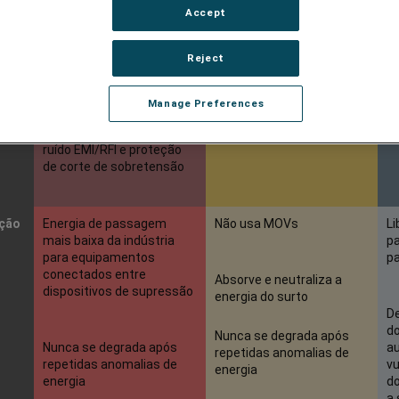
estágios patenteada
Advanced Series Mode
M
Accept
Reject
Utiliza uma série
Utiliza circuitos
(
patenteada de MOVs,
indutivos/capacitivos para
tubos de gás, diodos de
eliminar totalmente – em
Manage Preferences
Te
avalanche de silício,
vez de suprimir – a energia
es
circuitos de filtragem de
do surto
ruído EMI/RFI e proteção
de corte de sobretensão
ição
Energia de passagem
Não usa MOVs
Li
mais baixa da indústria
pa
para equipamentos
pa
conectados entre
Absorve e neutraliza a
dispositivos de supressão
energia do surto
De
d
Nunca se degrada após
Nunca se degrada após
a
repetidas anomalias de
repetidas anomalias de
vu
energia
energia
d
a 