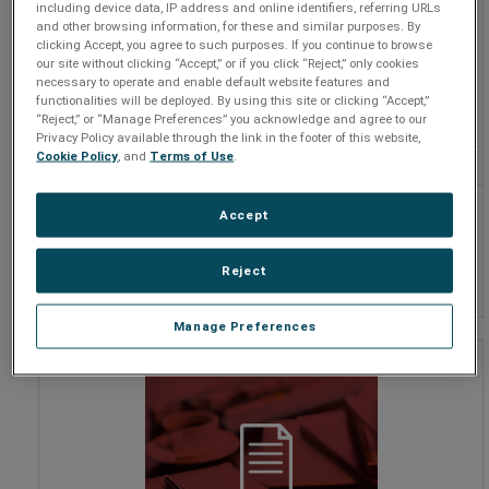
including device data, IP address and online identifiers, referring URLs
and other browsing information, for these and similar purposes. By
clicking Accept, you agree to such purposes. If you continue to browse
our site without clicking “Accept,” or if you click “Reject,” only cookies
necessary to operate and enable default website features and
functionalities will be deployed. By using this site or clicking “Accept,”
“Reject,” or “Manage Preferences” you acknowledge and agree to our
Privacy Policy available through the link in the footer of this website,
Cookie Policy
, and
Terms of Use
.
Estudos de caso
Saiba como nossos produtos
Accept
vêm sendo implantados com
sucesso em vários ambientes e
sistemas.
Reject
Manage Preferences