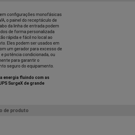
l em configurações monofásicas
VA, o painel do receptáculo de
cabo da linha de entrada podem
ados de forma personalizada
o rápida e fácil no local ao
to. Eles podem ser usados em
com um gerador para excesso de
 e potência condicionada, ou
ente para garantir o
nto seguro do equipamento.
a energia fluindo com as
UPS SurgeX de grande
o de produto