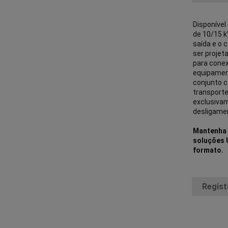
Disponíve
de 10/15 k
saída e o 
ser projet
para conexã
equipamen
conjunto 
transporte
exclusivam
desligame
Mantenha 
soluções 
formato.
Regist