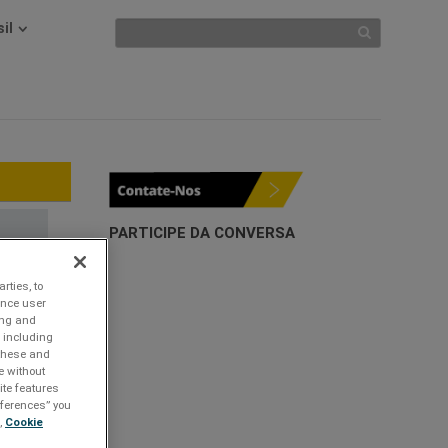
il
PARTICIPE DA CONVERSA
rties, to
ance user
ing and
 including
 these and
e without
ite features
references” you
,
Cookie