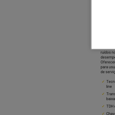
uma solu
econômi
equipame
regenera
verdadei
conversã
transfor
restabel
neutra à 
essa co
ruídos 
desempen
Oferece
para usu
de servi
Tecno
line
Tran
baix
TDH 
Chave