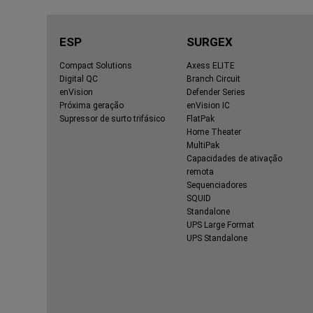
ESP
SURGEX
Compact Solutions
Axess ELITE
Digital QC
Branch Circuit
enVision
Defender Series
Próxima geração
enVision IC
Supressor de surto trifásico
FlatPak
Home Theater
MultiPak
Capacidades de ativação
remota
Sequenciadores
SQUID
Standalone
UPS Large Format
UPS Standalone