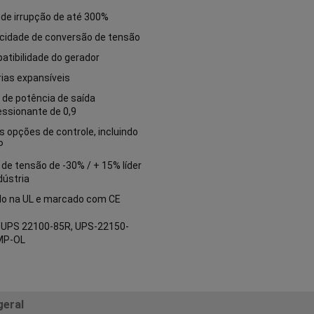
de irrupção de até 300%
cidade de conversão de tensão
tibilidade do gerador
ias expansíveis
 de potência de saída
essionante de 0,9
s opções de controle, incluindo
P
 de tensão de -30% / + 15% líder
dústria
ado na UL e marcado com CE
:
UPS 22100-85R, UPS-22150-
MP-OL
geral