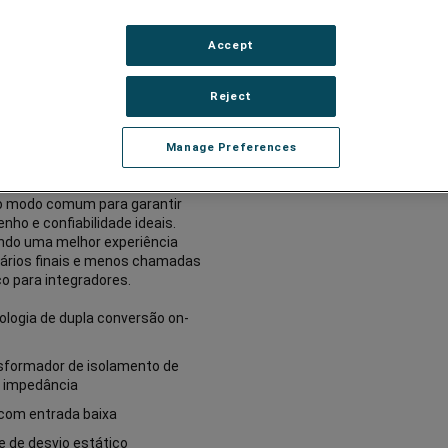
ção confiável, eficiente e
ca para alimentar
Accept
ntos de missão crítica. Eles
m a energia CA através da
ra tecnologia de dupla
Reject
o on-line, acoplada a um
mador de isolamento, para
ecer completamente a ligação
Manage Preferences
terra. Exclusivo para o setor,
mbinação elimina harmônicos e
no modo comum para garantir
ho e confiabilidade ideais.
ndo uma melhor experiência
ários finais e menos chamadas
ço para integradores.
logia de dupla conversão on-
sformador de isolamento de
a impedância
com entrada baixa
 de desvio estático