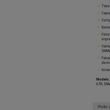
Taxa 
Capa
Compa
Bater
Fator
impr
Vária
SNM
Faixa
da in
list
Models
67R, SN
Visão 