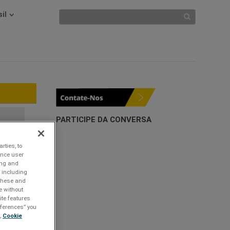
il
PARTICIPE DA CONVERSA
rties, to
ance user
ing and
 including
 these and
e without
ite features
references” you
,
Cookie