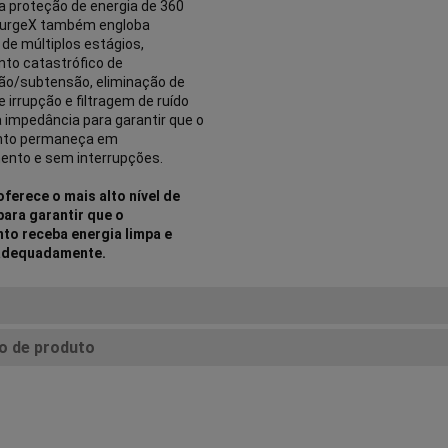
 proteção de energia de 360
SurgeX também engloba
 de múltiplos estágios,
to catastrófico de
ão/subtensão, eliminação de
e irrupção e filtragem de ruído
à impedância para garantir que o
nto permaneça em
ento e sem interrupções.
ferece o mais alto nível de
para garantir que o
to receba energia limpa e
adequadamente.
o de produto