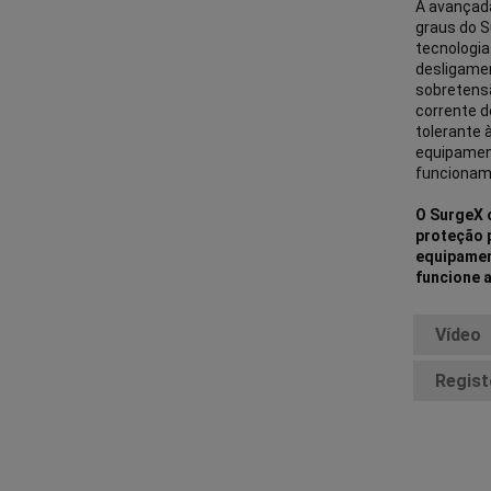
A avançada
graus do 
tecnologia
desligamen
sobretens
corrente d
tolerante 
equipame
funcionam
O SurgeX o
proteção 
equipamen
funcione 
Vídeo
Regist