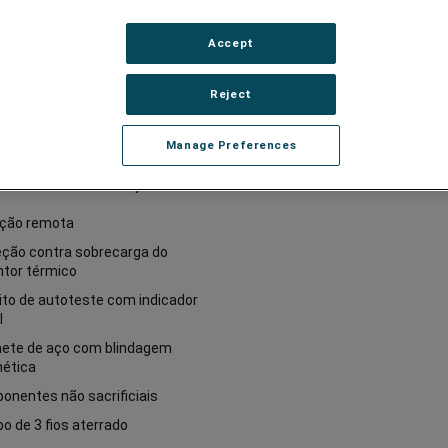
m proteção e condicionamento
ia abrangentes para proteger o
Accept
ento AV contra transientes
s nocivos que podem causar
cionamento e tempo de
Reject
ade. Eles permitem que os
 liguem ou desliguem o
Manage Preferences
ento remotamente para
lizações rápidas que podem
as chamadas de serviço.
ação remota
eção contra sobrecarga do
ntor térmico
ito de autoteste com indicador
l
nete de aço com blindagem
ética
onentes não sacrificiais
bo de 3 fios aterrado