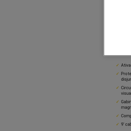
oferece
de energ
equipam
elétrico
mau fun
inativid
técnicos
equipam
reinicia
reduzir 
Ativ
Prot
disju
Circu
visua
Gabi
magn
Comp
9’ ca