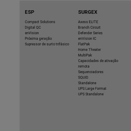
ESP
SURGEX
Compact Solutions
Axess ELITE
Digital QC
Branch Circuit
enVision
Defender Series
Próxima geração
enVision IC
Supressor de surto trifásico
FlatPak
Home Theater
MultiPak
Capacidades de ativação
remota
Sequenciadores
SQUID
Standalone
UPS Large Format
UPS Standalone