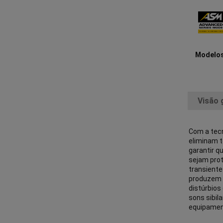
Modelo
Visão 
Com a tec
eliminam t
garantir 
sejam prot
transiente
produzem 
distúrbio
sons sibil
equipamen